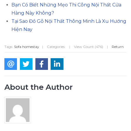
Bạn Có Biết Những Mẹo Thi Công Nội Thất Cửa
Hàng Này Không?
Tại Sao Đồ Gỗ Nội Thất Thông Minh Là Xu Hướng
Hiện Nay
Tags:
Sofa homestay
|
Categories:
|
View Count (476)
|
Return
About the Author