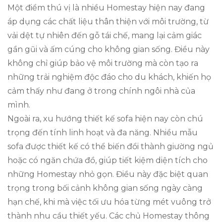
Một điểm thú vị là nhiều Homestay hiện nay đang
áp dụng các chất liệu thân thiện với môi trường, từ
vải dệt tự nhiên đến gỗ tái chế, mang lại cảm giác
gần gũi và ấm cúng cho không gian sống. Điều này
không chỉ giúp bảo vệ môi trường mà còn tạo ra
những trải nghiệm độc đáo cho du khách, khiến họ
cảm thấy như đang ở trong chính ngôi nhà của
mình.
Ngoài ra, xu hướng thiết kế sofa hiện nay còn chú
trọng đến tính linh hoạt và đa năng. Nhiều mẫu
sofa được thiết kế có thể biến đổi thành giường ngủ
hoặc có ngăn chứa đồ, giúp tiết kiệm diện tích cho
những Homestay nhỏ gọn. Điều này đặc biệt quan
trọng trong bối cảnh không gian sống ngày càng
hạn chế, khi mà việc tối ưu hóa từng mét vuông trở
thành nhu cầu thiết yếu. Các chủ Homestay thông