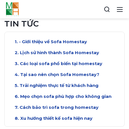
TIN TỨC
- Giới thiệu về Sofa Homestay
Lịch sử hình thành Sofa Homestay
Các loại sofa phổ biến tại homestay
Tại sao nên chọn Sofa Homestay?
Trải nghiệm thực tế từ khách hàng
Mẹo chọn sofa phù hợp cho không gian
Cách bảo trì sofa trong homestay
Xu hướng thiết kế sofa hiện nay