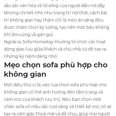
sâu sắc văn hóa và lối sống của người dân nơi đây.
Những chi tiết nhỏ như trang trí nội thất, cách bài
trí không gian hay thậm chí là món ăn sáng đều
được chăm chút kỹ lưỡng, tạo nên một bầu không
khí ấm cúng và gần gũi.
Ngoài ra, Sofa Homestay thường tổ chức các hoạt
động giao lưu giữa khách và chủ nhà, từ đó tạo ra
những kỷ niệm đáng nhớ.
Mẹo chọn sofa phù hợp cho
không gian
Một điều thú vị là, việc lựa chọn sofa phù hợp cho
không gian có thể ảnh hưởng đến tâm trạng và
cảm xúc của khách lưu trú. Nếu bạn chọn một
chiếc sofa có màu sắc tươi sáng và thiết kế mở, nó sẽ
tạo ra cảm giác thoải mái và dễ chịu, giúp mọi người