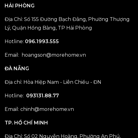
HẢI PHÒNG
Địa Chỉ: Số 155 Đường Bạch Đằng, Phường Thượng
Lý, Quận Hồng Bàng, TP Hải Phòng
Hotline:
096.1993.555
Email:
hoangson@morehome.vn
ĐÀ NẴNG
Địa chỉ: Hòa Hiệp Nam - Liên Chiều - ĐN
Hotline:
093131.88.77
Email:
chinh@morehome.vn
TP. HỒ CHÍ MINH
Địa Chỉ: Số 02 Nguyễn Hoàng, Phường An Phú,