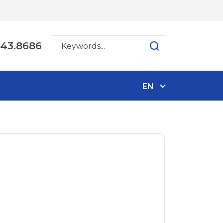
543.8686
EN