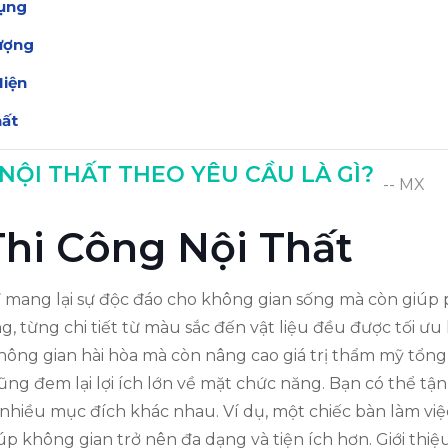
Dụng
ượng
Hiện
hất
 Thất
 NỘI THẤT THEO YÊU CẦU LÀ GÌ?
-- MX
 Thi Công Nội Thất
ỉ mang lại sự độc đáo cho không gian sống mà còn giúp
êng, từng chi tiết từ màu sắc đến vật liệu đều được tối ư
hông gian hài hòa mà còn nâng cao giá trị thẩm mỹ tổng
cũng đem lại lợi ích lớn về mặt chức năng. Bạn có thể tận
nhiều mục đích khác nhau. Ví dụ, một chiếc bàn làm việ
úp không gian trở nên đa dạng và tiện ích hơn. Giới thiệ