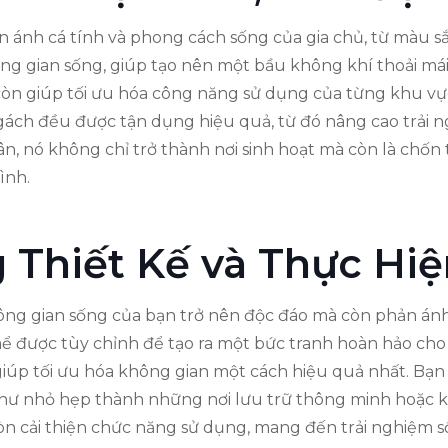
ản ánh cá tính và phong cách sống của gia chủ, từ màu sắ
ng gian sống, giúp tạo nên một bầu không khí thoải mái 
 còn giúp tối ưu hóa công năng sử dụng của từng khu vự
ách đều được tận dụng hiệu quả, từ đó nâng cao trải n
, nó không chỉ trở thành nơi sinh hoạt mà còn là chốn t
ình.
 Thiết Kế và Thực Hi
hông gian sống của bạn trở nên độc đáo mà còn phản ánh
 thể được tùy chỉnh để tạo ra một bức tranh hoàn hảo cho
 giúp tối ưu hóa không gian một cách hiệu quả nhất. Bạn
ư nhỏ hẹp thành những nơi lưu trữ thông minh hoặc khu
n cải thiện chức năng sử dụng, mang đến trải nghiệm số