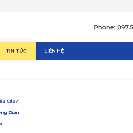
Phone: 097.
TIN TỨC
LIÊN HỆ
Yêu Cầu?
ông Gian
ả